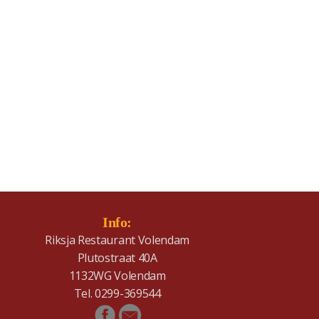
Info:
Riksja Restaurant Volendam
Plutostraat 40A
1132WG Volendam
Tel. 0299-369544