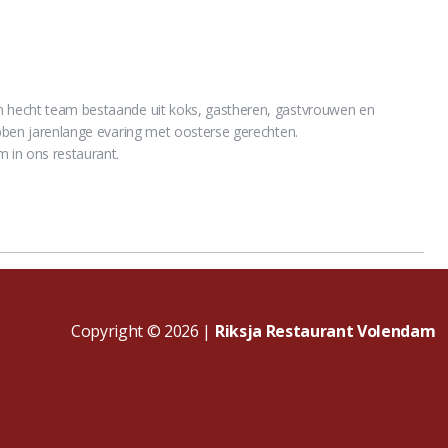
n hecht team bestaande uit koks, gastheren, gastvrouwen en
hebben jarenlange evaring met oosterse gerechten.
 in ons restaurant.
Copyright © 2026 |
Riksja Restaurant Volendam