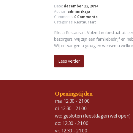
Date:
december 22, 2014
Author:
adminriksja
Comments:
0 Comments
Categories:
Restaurant
Riksja Restaurant Volendam bestaat uit ee
bezorgers. Wij zijn een familiebedrijf en 
Wij ontvangen u graag en wensen u welkom
Lees verder
Openingstijden
ma: 12:30 - 21:00
di: 12:30 - 21:00
wo: gesloten (feestdagen wel open)
do: 12:30 - 21:00
vr: 12:30 - 21:00