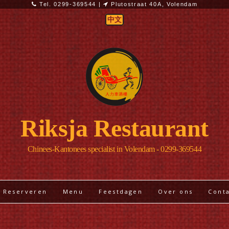
Tel. 0299-369544 |
Plutostraat 40A, Volendam
中文
Riksja Restaurant
Chinees-Kantonees specialist in Volendam - 0299-369544
Reserveren
Menu
Feestdagen
Over ons
Cont